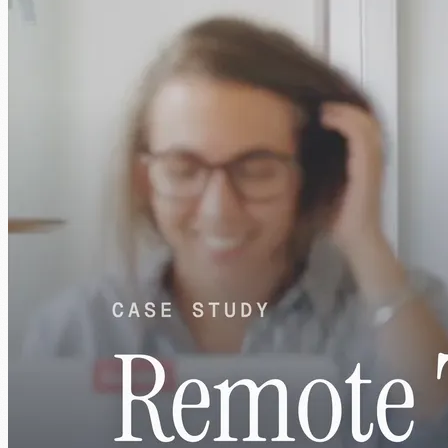
1:39
Vad ni får
Ingenjörer skräddarsydda för dina
specifika behov
Varje ingenjör är dedikerad uteslutande till ditt projekt. Vi matchar
rätt talang till dina behov, vilket möjliggör smidig integration och
topprestanda.
01
AI-Native Approach
Ingenjörer som utnyttjar AI-verktyg för att leverera snabbare,
högre kvalitetsresultat
02