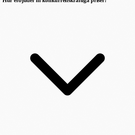
Hur erbjuder ni konkurrenskraftiga priser?