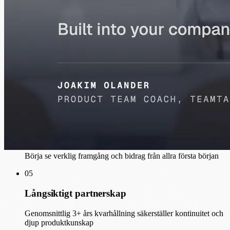
Rätt matchning
Exakt färdighetsanpassning till dina projektkrav och
teamkultur
03
Fullständig fokus
100% uppmärksamhet på ditt projekt utan distraktioner
04
Mätbart värde från dag ett
Börja se verklig framgång och bidrag från allra första början
05
Långsiktigt partnerskap
Genomsnittlig 3+ års kvarhållning säkerställer kontinuitet och
djup produktkunskap