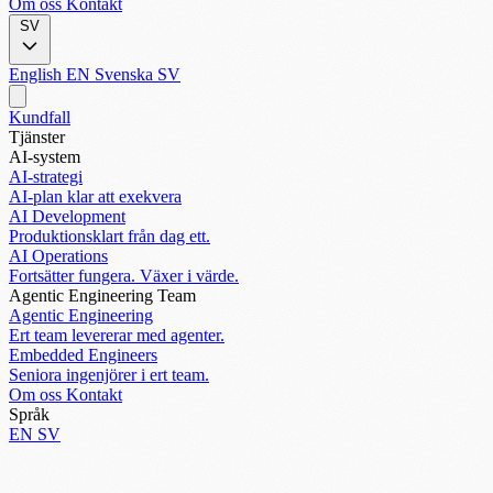
Om oss
Kontakt
SV
English
EN
Svenska
SV
Kundfall
Tjänster
AI-system
AI-strategi
AI-plan klar att exekvera
AI Development
Produktionsklart från dag ett.
AI Operations
Fortsätter fungera. Växer i värde.
Agentic Engineering Team
Agentic Engineering
Ert team levererar med agenter.
Embedded Engineers
Seniora ingenjörer i ert team.
Om oss
Kontakt
Språk
EN
SV