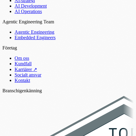
AI-strategi
AI Development
AI Operations
Agentic Engineering Team
Agentic Engineering
Embedded Engineers
Företag
Om oss
Kundfall
Karriärer
↗
Socialt ansvar
Kontakt
Branschigenkänning