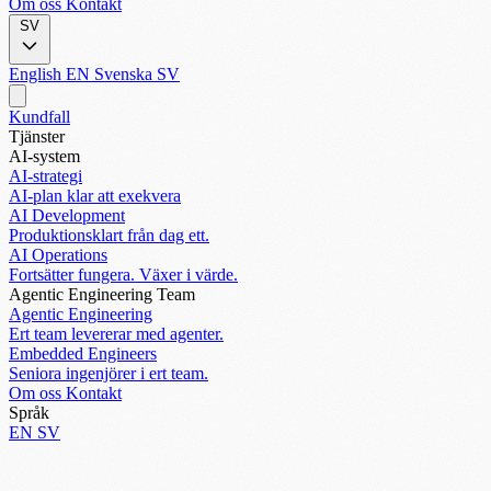
Om oss
Kontakt
SV
English
EN
Svenska
SV
Kundfall
Tjänster
AI-system
AI-strategi
AI-plan klar att exekvera
AI Development
Produktionsklart från dag ett.
AI Operations
Fortsätter fungera. Växer i värde.
Agentic Engineering Team
Agentic Engineering
Ert team levererar med agenter.
Embedded Engineers
Seniora ingenjörer i ert team.
Om oss
Kontakt
Språk
EN
SV