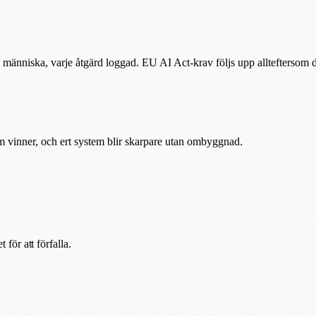
 människa, varje åtgärd loggad. EU AI Act-krav följs upp allteftersom de
om vinner, och ert system blir skarpare utan ombyggnad.
et för att förfalla.