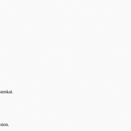
ranskat.
sion.