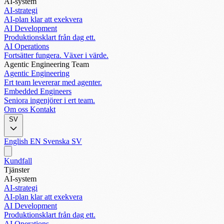
AI-system
AI-strategi
AI-plan klar att exekvera
AI Development
Produktionsklart från dag ett.
AI Operations
Fortsätter fungera. Växer i värde.
Agentic Engineering Team
Agentic Engineering
Ert team levererar med agenter.
Embedded Engineers
Seniora ingenjörer i ert team.
Om oss
Kontakt
SV
English
EN
Svenska
SV
Kundfall
Tjänster
AI-system
AI-strategi
AI-plan klar att exekvera
AI Development
Produktionsklart från dag ett.
AI Operations