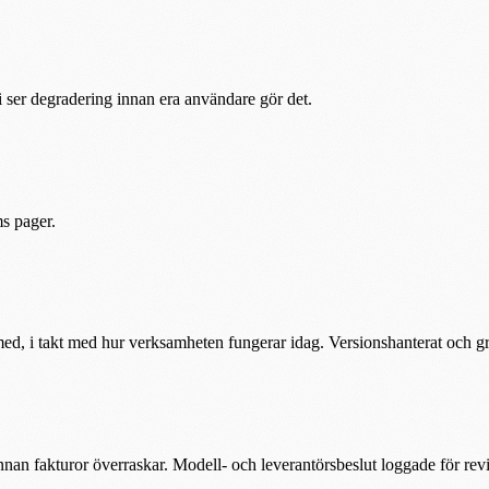
 vi ser degradering innan era användare gör det.
ms pager.
ed, i takt med hur verksamheten fungerar idag. Versionshanterat och g
nan fakturor överraskar. Modell- och leverantörsbeslut loggade för revi