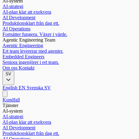
AI-system
AI-strategi
AI-plan klar att exekvera
AI Development
Produktionsklart från dag ett.
AI Operations
Fortsätter fungera. Växer i värde.
Agentic Engineering Team
Agentic Engineering
Ert team levererar med agenter.
Embedded Engineers
Seniora ingenjörer i ert team.
Om oss
Kontakt
SV
English
EN
Svenska
SV
Kundfall
Tjänster
AI-system
AI-strategi
AI-plan klar att exekvera
AI Development
Produktionsklart från dag ett.
AI Operations