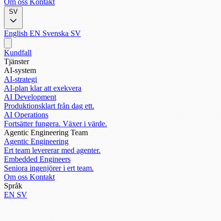
Om oss
Kontakt
SV
English
EN
Svenska
SV
Kundfall
Tjänster
AI-system
AI-strategi
AI-plan klar att exekvera
AI Development
Produktionsklart från dag ett.
AI Operations
Fortsätter fungera. Växer i värde.
Agentic Engineering Team
Agentic Engineering
Ert team levererar med agenter.
Embedded Engineers
Seniora ingenjörer i ert team.
Om oss
Kontakt
Språk
EN
SV