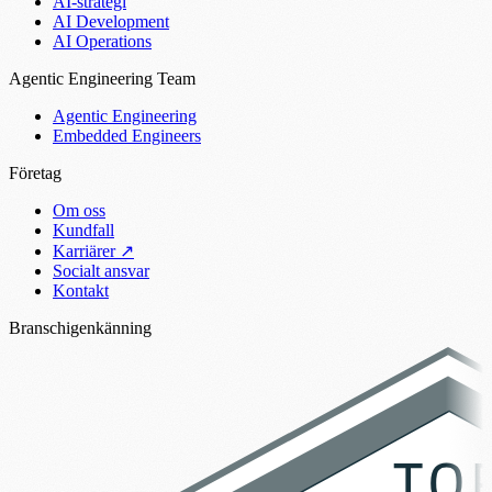
AI-strategi
AI Development
AI Operations
Agentic Engineering Team
Agentic Engineering
Embedded Engineers
Företag
Om oss
Kundfall
Karriärer
↗
Socialt ansvar
Kontakt
Branschigenkänning